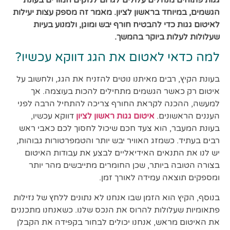
הגשמים, במיוחד בראשון לציון. מאמר זה מספק עצות יעילות
לאיטום גגות כדי להבטיח חורף יבש ומוגן, ולמנוע בעיות
שעלולות לעלות ביוקר בהמשך.
למה כדאי לאטום את הגג דווקא עכשיו?
בעונת הקיץ, רבים מאיתנו נוטים להזניח את הגג, ולחשוב על
איטום רק כאשר הגשמים מתחילים להכות בעוצמה. אך
למעשה, ההכנה לקראת החורף צריכה להתחיל הרבה לפני
העננים הראשונים.
איטום גגות ראשון לציון
דווקא עכשיו,
בעונת המעבר, הוא צעד חכם שיכול לחסוך לכם כאבי ראש
רבים בעתיד. כשמזג האוויר יבש יותר והטמפרטורות גבוהות,
יש לנו את התנאים האידיאליים לבצע את עבודות האיטום
בצורה הטובה ביותר, שכן החומרים מתייבשים מהר יותר
ומספקים תוצאה עמידה לאורך זמן.
בנוסף, הקיץ הוא הזמן שבו אנחנו לא נתונים ללחץ של נזילות
פתאומיות שעלולות להרוס את הנכס שלנו. כשאנחנו מתכננים
את האיטום מראש, אנחנו יכולים לבחור בקפידה את הקבלן