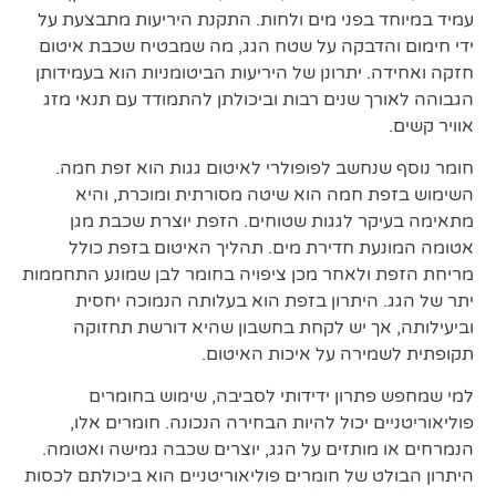
עמיד במיוחד בפני מים ולחות. התקנת היריעות מתבצעת על
ידי חימום והדבקה על שטח הגג, מה שמבטיח שכבת איטום
חזקה ואחידה. יתרונן של היריעות הביטומניות הוא בעמידותן
הגבוהה לאורך שנים רבות וביכולתן להתמודד עם תנאי מזג
אוויר קשים.
חומר נוסף שנחשב לפופולרי לאיטום גגות הוא זפת חמה.
השימוש בזפת חמה הוא שיטה מסורתית ומוכרת, והיא
מתאימה בעיקר לגגות שטוחים. הזפת יוצרת שכבת מגן
אטומה המונעת חדירת מים. תהליך האיטום בזפת כולל
מריחת הזפת ולאחר מכן ציפויה בחומר לבן שמונע התחממות
יתר של הגג. היתרון בזפת הוא בעלותה הנמוכה יחסית
וביעילותה, אך יש לקחת בחשבון שהיא דורשת תחזוקה
תקופתית לשמירה על איכות האיטום.
למי שמחפש פתרון ידידותי לסביבה, שימוש בחומרים
פוליאוריטניים יכול להיות הבחירה הנכונה. חומרים אלו,
הנמרחים או מותזים על הגג, יוצרים שכבה גמישה ואטומה.
היתרון הבולט של חומרים פוליאוריטניים הוא ביכולתם לכסות