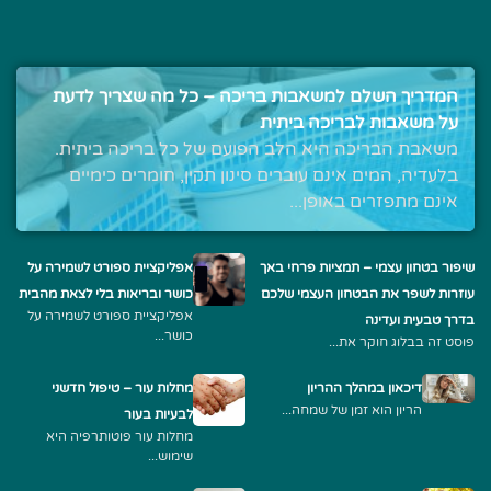
המדריך השלם למשאבות בריכה – כל מה שצריך לדעת
על משאבות לבריכה ביתית
משאבת הבריכה היא הלב הפועם של כל בריכה ביתית.
בלעדיה, המים אינם עוברים סינון תקין, חומרים כימיים
אינם מתפזרים באופן...
שיפור בטחון עצמי – תמציות פרחי באך
אפליקציית ספורט לשמירה על
עוזרות לשפר את הבטחון העצמי שלכם
כושר ובריאות בלי לצאת מהבית
אפליקציית ספורט לשמירה על
בדרך טבעית ועדינה
כושר...
פוסט זה בבלוג חוקר את...
דיכאון במהלך ההריון
מחלות עור – טיפול חדשני
הריון הוא זמן של שמחה...
לבעיות בעור
מחלות עור פוטותרפיה היא
שימוש...