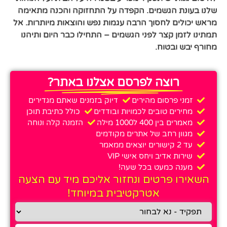
שלנו בעונת הגשמים. הקפדה על התחזוקה והכנה מתאימה
מראש יכולים לחסוך הרבה עגמות נפש והוצאות מיותרות. אל
תמתינו לזמן קצר לפני הגשמים – התחילו כבר היום ותיהנו
מחורף יבש ובטוח.
רוצה לפרסם אצלנו באתר?
זמני פרסום מהירים
דיוק בזמנים שאתם מגדירים
מחירים טובים לכמויות ובודדים
כולל כתיבת תוכן
מאמרים בין 400 ל1000 מילה
הזמנה קלה ונוחה
מגוון רחב של אתרים מקודמים
עד 2 קישורים יוצאים ממאמר
שירות אדיב ויחס אישי VIP
מענה כמעט בכל שעה!
השאירו פרטים ונחזור אליכם מיד עם הצעה
אטרקטיבית במיוחד!