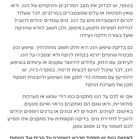
בנוסף, יש לבדוק את מצב המרזבים והניקוזים של הגג. ודאו
שאין חסימות או עלים שמצטברים במרזבים, דבר שעלול
לגרום להצטברות מים על הגג. מים עומדים יכולים להוביל
לנזילות חמורות ולפגוע באיטום, ולכן חשוב לוודא שהניקוז
פועל בצורה חלקה ויעילה.
גם בדיקת שיפוע הגג היא חלק חשוב מהתהליך. שיפוע נכון
מבטיח שהמים יזרמו בקלות לניקוז ולא יצטברו על הגג.
לעיתים, עם הזמן, עלולים להיווצר שקעים או עיוותים בשיפוע
הגג, דבר שיכול לגרום לבעיות זרימה. במקרה כזה, יש
להתייעץ עם מומחה כדי לתקן את השיפוע ולהבטיח תפקוד
תקין של מערכת הניקוז.
אם יש לכם על הגג מתקנים כמו דודי שמש או מערכות
סולאריות, ודאו שגם הם מותקנים כראוי ואינם פוגעים
באיטום. לעיתים, חיבורים לא נכונים או ברגים רופפים יכולים
להוביל לחדירת מים. בדיקה תקופתית של מתקנים אלו תסייע
לכם לשמור על גג אטום ומוגן.
לאיטום גגות יש תפקיד מכריע בשמירה על הבית ועל הנוחות