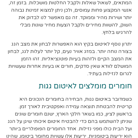
המתאים, לשאול שאלות ולקבל החלטות מושכלות. בזמן זה,
אנשי המקצוע פחות עמוסים, ולכן ניתן למצוא זמינות גבוהה
יותר ושירות מהיר וממוקד. זה גם מאפשר לנו לבדוק את
השוק, להשוות מחירים ולקבל הצעות מחיר שונות מבלי
להרגיש בלחץ.
יתרון נוסף לאיטום בקיץ הוא האפשרות לבחון את מצב הגג
בצורה נוחה יותר. במזג אוויר נעים, קל יותר לעלות לגג, לבחון
את המצב הקיים ולזהות בעיות פוטנציאליות. זהו הזמן
המושלם לוודא שאין סדקים, חורים או בעיות אחרות שעשויות
לגרום לנזילות בעתיד.
חומרים מומלצים לאיטום גגות
כשמדובר באיטום גגות, הבחירה בחומרים הנכונים היא
קריטית להבטחת תוצאה עמידה ואפקטיבית לאורך זמן.
בראשון לציון, כמו בשאר חלקי הארץ, ישנם חומרים שונים
שניתן להשתמש בהם כדי להבטיח איטום איכותי שיגן על הגג
ועל הבית כולו מפני נזילות. אחד החומרים הפופולריים ביותר
הוא יריעות ביטומניות. יריעות אלו עשויות מחומר ביטומן, שהינו