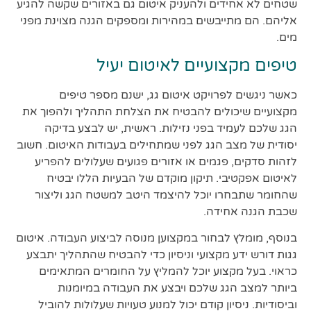
שטחים לא אחידים ולהעניק איטום גם באזורים שקשה להגיע
אליהם. הם מתייבשים במהירות ומספקים הגנה מצוינת מפני
מים.
טיפים מקצועיים לאיטום יעיל
כאשר ניגשים לפרויקט איטום גג, ישנם מספר טיפים
מקצועיים שיכולים להבטיח את הצלחת התהליך ולהפוך את
הגג שלכם לעמיד בפני נזילות. ראשית, יש לבצע בדיקה
יסודית של מצב הגג לפני שמתחילים בעבודות האיטום. חשוב
לזהות סדקים, פגמים או אזורים פגועים שעלולים להפריע
לאיטום אפקטיבי. תיקון מוקדם של הבעיות הללו יבטיח
שהחומר שתבחרו יוכל להיצמד היטב למשטח הגג וליצור
שכבת הגנה אחידה.
בנוסף, מומלץ לבחור במקצוען מנוסה לביצוע העבודה. איטום
גגות דורש ידע מקצועי וניסיון כדי להבטיח שהתהליך יתבצע
כראוי. בעל מקצוע יוכל להמליץ על החומרים המתאימים
ביותר למצב הגג שלכם ויבצע את העבודה במיומנות
וביסודיות. ניסיון קודם יכול למנוע טעויות שעלולות להוביל