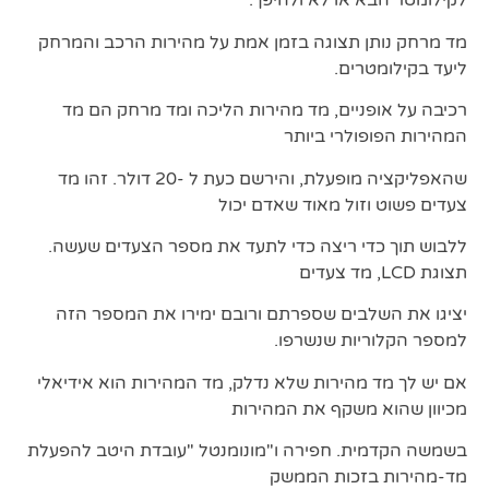
לקילומטר הבא או לא ולהיפך.
מד מרחק נותן תצוגה בזמן אמת על מהירות הרכב והמרחק
ליעד בקילומטרים.
רכיבה על אופניים, מד מהירות הליכה ומד מרחק הם מד
המהירות הפופולרי ביותר
שהאפליקציה מופעלת, והירשם כעת ל -20 דולר. זהו מד
צעדים פשוט וזול מאוד שאדם יכול
ללבוש תוך כדי ריצה כדי לתעד את מספר הצעדים שעשה.
תצוגת LCD, מד צעדים
יציגו את השלבים שספרתם ורובם ימירו את המספר הזה
למספר הקלוריות שנשרפו.
אם יש לך מד מהירות שלא נדלק, מד המהירות הוא אידיאלי
מכיוון שהוא משקף את המהירות
בשמשה הקדמית. חפירה ו"מונומנטל "עובדת היטב להפעלת
מד-מהירות בזכות הממשק