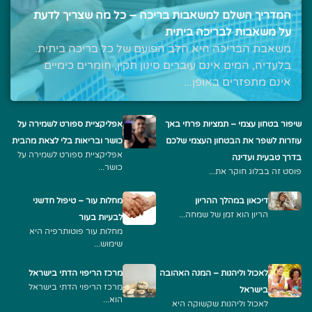
המדריך השלם למשאבות בריכה – כל מה שצריך לדעת
על משאבות לבריכה ביתית
משאבת הבריכה היא הלב הפועם של כל בריכה ביתית.
בלעדיה, המים אינם עוברים סינון תקין, חומרים כימיים
אינם מתפזרים באופן...
שיפור בטחון עצמי – תמציות פרחי באך
אפליקציית ספורט לשמירה על
עוזרות לשפר את הבטחון העצמי שלכם
כושר ובריאות בלי לצאת מהבית
אפליקציית ספורט לשמירה על
בדרך טבעית ועדינה
כושר...
פוסט זה בבלוג חוקר את...
דיכאון במהלך ההריון
מחלות עור – טיפול חדשני
הריון הוא זמן של שמחה...
לבעיות בעור
מחלות עור פוטותרפיה היא
שימוש...
לאכול וליהנות – המנה האהובה
מרכז הריפוי הדתי בישראל
מרכז הריפוי הדתי בישראל
בישראל
הוא...
לאכול וליהנות שקשוקה היא