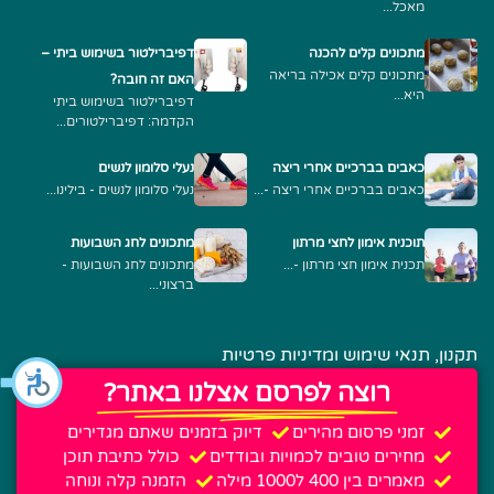
מאכל...
מתכונים קלים להכנה
דפיברילטור בשימוש ביתי –
מתכונים קלים אכילה בריאה
האם זה חובה?
היא...
דפיברילטור בשימוש ביתי
הקדמה: דפיברילטורים...
כאבים בברכיים אחרי ריצה
נעלי סלומון לנשים
כאבים בברכיים אחרי ריצה -...
נעלי סלומון לנשים - בילינו...
תוכנית אימון לחצי מרתון
מתכונים לחג השבועות
תכנית אימון חצי מרתון -...
מתכונים לחג השבועות -
ברצוני...
תקנון, תנאי שימוש ומדיניות פרטיות
רוצה לפרסם אצלנו באתר?
זמני פרסום מהירים
דיוק בזמנים שאתם מגדירים
מחירים טובים לכמויות ובודדים
כולל כתיבת תוכן
מאמרים בין 400 ל1000 מילה
הזמנה קלה ונוחה