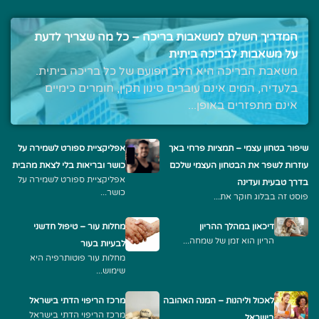
המדריך השלם למשאבות בריכה – כל מה שצריך לדעת
על משאבות לבריכה ביתית
משאבת הבריכה היא הלב הפועם של כל בריכה ביתית.
בלעדיה, המים אינם עוברים סינון תקין, חומרים כימיים
אינם מתפזרים באופן...
שיפור בטחון עצמי – תמציות פרחי באך
אפליקציית ספורט לשמירה על
עוזרות לשפר את הבטחון העצמי שלכם
כושר ובריאות בלי לצאת מהבית
אפליקציית ספורט לשמירה על
בדרך טבעית ועדינה
כושר...
פוסט זה בבלוג חוקר את...
דיכאון במהלך ההריון
מחלות עור – טיפול חדשני
הריון הוא זמן של שמחה...
לבעיות בעור
מחלות עור פוטותרפיה היא
שימוש...
לאכול וליהנות – המנה האהובה
מרכז הריפוי הדתי בישראל
מרכז הריפוי הדתי בישראל
בישראל