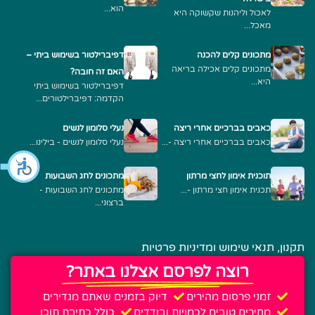
הוא...
לאכול וליהנות שקשוקה היא
מאכל...
מתכונים קלים להכנה
דפיברילטור בשימוש ביתי –
מתכונים קלים אכילה בריאה
האם זה חובה?
היא...
דפיברילטור בשימוש ביתי
הקדמה: דפיברילטורים...
כאבים בברכיים אחרי ריצה
נעלי סלומון לנשים
כאבים בברכיים אחרי ריצה -...
נעלי סלומון לנשים - בילינו...
תוכנית אימון לחצי מרתון
מתכונים לחג השבועות
תכנית אימון חצי מרתון -...
מתכונים לחג השבועות -
ברצוני...
תקנון, תנאי שימוש ומדיניות פרטיות
רוצה לפרסם אצלנו באתר?
זמני פרסום מהירים
דיוק בזמנים שאתם מגדירים
מחירים טובים לכמויות ובודדים
כולל כתיבת תוכן