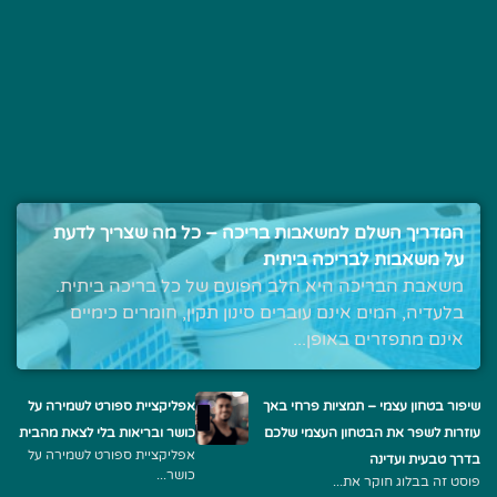
המדריך השלם למשאבות בריכה – כל מה שצריך לדעת
על משאבות לבריכה ביתית
משאבת הבריכה היא הלב הפועם של כל בריכה ביתית.
בלעדיה, המים אינם עוברים סינון תקין, חומרים כימיים
אינם מתפזרים באופן...
שיפור בטחון עצמי – תמציות פרחי באך
אפליקציית ספורט לשמירה על
עוזרות לשפר את הבטחון העצמי שלכם
כושר ובריאות בלי לצאת מהבית
אפליקציית ספורט לשמירה על
בדרך טבעית ועדינה
כושר...
פוסט זה בבלוג חוקר את...