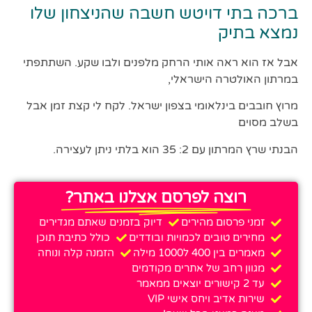
ברכה בתי דויטש חשבה שהניצחון שלו
נמצא בתיק
אבל אז הוא ראה אותי הרחק מלפנים ולבו שקע. השתתפתי
במרתון האולטרה הישראלי,
מרוץ חובבים בינלאומי בצפון ישראל. לקח לי קצת זמן אבל
בשלב מסוים
הבנתי שרץ המרתון עם 2: 35 הוא בלתי ניתן לעצירה.
רוצה לפרסם אצלנו באתר?
זמני פרסום מהירים
דיוק בזמנים שאתם מגדירים
מחירים טובים לכמויות ובודדים
כולל כתיבת תוכן
מאמרים בין 400 ל1000 מילה
הזמנה קלה ונוחה
מגוון רחב של אתרים מקודמים
עד 2 קישורים יוצאים ממאמר
שירות אדיב ויחס אישי VIP