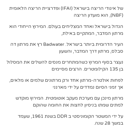
של איגודי הריצה בישראל (IFAI) ופדרציית הריצה הלאומית
(NBF), הוא מועדון הריצה
הגדול בישראל ואחד המצליחים בעולם. המירוץ הייחודי הוא
מרתון המדבר, המתקיים באילת,
העיר הדרומית ביותר בישראל. Badwater רץ את מרתון דה
סבלס, מרתון דרך המדבר, והשעון
נעצר בסוף המרוץ כשהמתחרים מנסים להשלים את המסלול
בן 135 הקילומטרים. הרצים מסיימים
לפחות אולטרה-מרתון אחד ורק מרתונים שלמים או מלאים,
אך זמני הסיום נמדדים על ידי מארגני
מרתון מינכן עם מערכת מעקב אוטומטית. המירוץ מוקדש
למתים שמתו בניסיון לחצות את החומה שהוקם
על ידי המשטר הקומוניסטי ב DDR בשנת 1961, שעמד
במשך 28 שנה.