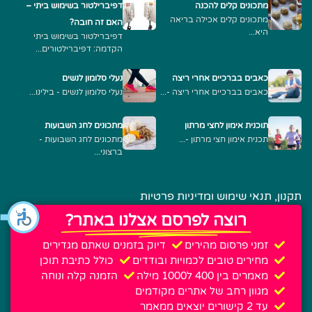
מתכונים קלים להכנה
דפיברילטור בשימוש ביתי –
מתכונים קלים אכילה בריאה
האם זה חובה?
היא...
דפיברילטור בשימוש ביתי
הקדמה: דפיברילטורים...
כאבים בברכיים אחרי ריצה
נעלי סלומון לנשים
כאבים בברכיים אחרי ריצה -...
נעלי סלומון לנשים - בילינו...
תוכנית אימון לחצי מרתון
מתכונים לחג השבועות
תכנית אימון חצי מרתון -...
מתכונים לחג השבועות -
ברצוני...
תקנון, תנאי שימוש ומדיניות פרטיות
רוצה לפרסם אצלנו באתר?
זמני פרסום מהירים
דיוק בזמנים שאתם מגדירים
מחירים טובים לכמויות ובודדים
כולל כתיבת תוכן
מאמרים בין 400 ל1000 מילה
הזמנה קלה ונוחה
מגוון רחב של אתרים מקודמים
עד 2 קישורים יוצאים ממאמר