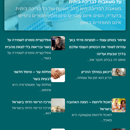
על משאבות לבריכה ביתית
משאבת הבריכה היא הלב הפועם של כל בריכה ביתית.
בלעדיה, המים אינם עוברים סינון תקין, חומרים כימיים
אינם מתפזרים באופן...
שיפור בטחון עצמי – תמציות פרחי באך
אפליקציית ספורט לשמירה על
עוזרות לשפר את הבטחון העצמי שלכם
כושר ובריאות בלי לצאת מהבית
אפליקציית ספורט לשמירה על
בדרך טבעית ועדינה
כושר...
פוסט זה בבלוג חוקר את...
דיכאון במהלך ההריון
מחלות עור – טיפול חדשני
הריון הוא זמן של שמחה...
לבעיות בעור
מחלות עור פוטותרפיה היא
שימוש...
לאכול וליהנות – המנה האהובה
מרכז הריפוי הדתי בישראל
מרכז הריפוי הדתי בישראל
בישראל
הוא...
לאכול וליהנות שקשוקה היא
מאכל...