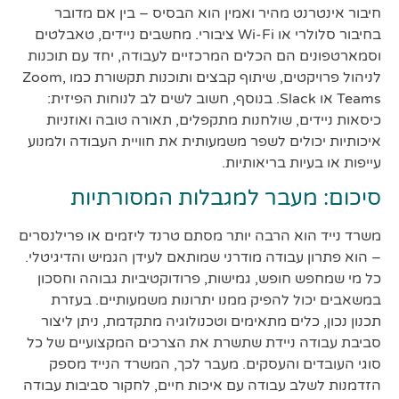
חיבור אינטרנט מהיר ואמין הוא הבסיס – בין אם מדובר
בחיבור סלולרי או Wi-Fi ציבורי. מחשבים ניידים, טאבלטים
וסמארטפונים הם הכלים המרכזיים לעבודה, יחד עם תוכנות
לניהול פרויקטים, שיתוף קבצים ותוכנות תקשורת כמו Zoom,
Teams או Slack. בנוסף, חשוב לשים לב לנוחות הפיזית:
כיסאות ניידים, שולחנות מתקפלים, תאורה טובה ואוזניות
איכותיות יכולים לשפר משמעותית את חוויית העבודה ולמנוע
עייפות או בעיות בריאותיות.
סיכום: מעבר למגבלות המסורתיות
משרד נייד הוא הרבה יותר מסתם טרנד ליזמים או פרילנסרים
– הוא פתרון עבודה מודרני שמותאם לעידן הגמיש והדיגיטלי.
כל מי שמחפש חופש, גמישות, פרודוקטיביות גבוהה וחסכון
במשאבים יכול להפיק ממנו יתרונות משמעותיים. בעזרת
תכנון נכון, כלים מתאימים וטכנולוגיה מתקדמת, ניתן ליצור
סביבת עבודה ניידת שתשרת את הצרכים המקצועיים של כל
סוגי העובדים והעסקים. מעבר לכך, המשרד הנייד מספק
הזדמנות לשלב עבודה עם איכות חיים, לחקור סביבות עבודה