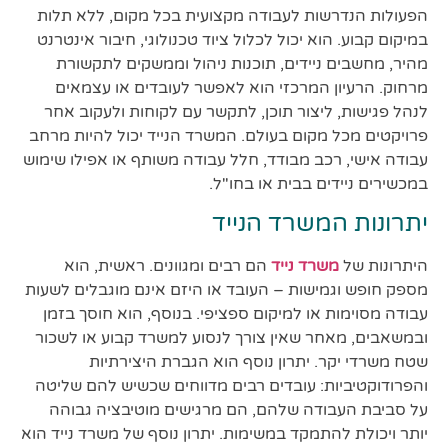
הפעולות הנדרשות לעבודה מקצועית בכל מקום, ללא תלות
במיקום קבוע. הוא יכול לכלול ציוד טכנולוגי, חיבור אינטרנט
מהיר, מחשבים ניידים, תוכנות ניהול וממשקים לתקשורת
מרחוק. הרעיון המרכזי הוא לאפשר לעובדים או עצמאים
לנהל פגישות, ליצור תוכן, לתקשר עם לקוחות ולעקוב אחר
פרויקטים מכל מקום בעולם. המשרד הנייד יכול להיות מרחב
עבודה אישי, רכב מבודד, חלל עבודה משותף או אפילו שימוש
במכשירים ניידים בבית או בחו"ל.
יתרונות המשרד הנייד
היתרונות של
משרד נייד
הם רבים ומגוונים. ראשית, הוא
מספק חופש וגמישות – העובד או היזם אינם מוגבלים לשעות
עבודה מסוימות או למיקום ספציפי. בנוסף, הוא חוסך בזמן
ובמשאבים, מאחר שאין צורך לנסוע למשרד קבוע או לשכור
שטח משרדי יקר. יתרון נוסף הוא הגברת היצירתיות
והפרודוקטיביות: עובדים רבים מדווחים שכשיש להם שליטה
על סביבת העבודה שלהם, הם מרגישים מוטיבציה גבוהה
יותר ויכולת להתמקד במשימות. יתרון נוסף של משרד נייד הוא