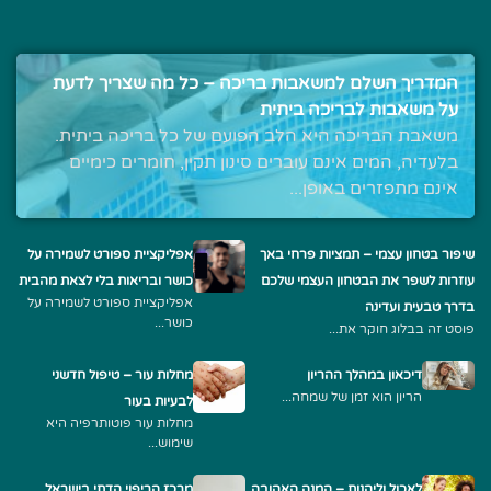
המדריך השלם למשאבות בריכה – כל מה שצריך לדעת
על משאבות לבריכה ביתית
משאבת הבריכה היא הלב הפועם של כל בריכה ביתית.
בלעדיה, המים אינם עוברים סינון תקין, חומרים כימיים
אינם מתפזרים באופן...
שיפור בטחון עצמי – תמציות פרחי באך
אפליקציית ספורט לשמירה על
עוזרות לשפר את הבטחון העצמי שלכם
כושר ובריאות בלי לצאת מהבית
אפליקציית ספורט לשמירה על
בדרך טבעית ועדינה
כושר...
פוסט זה בבלוג חוקר את...
דיכאון במהלך ההריון
מחלות עור – טיפול חדשני
הריון הוא זמן של שמחה...
לבעיות בעור
מחלות עור פוטותרפיה היא
שימוש...
לאכול וליהנות – המנה האהובה
מרכז הריפוי הדתי בישראל