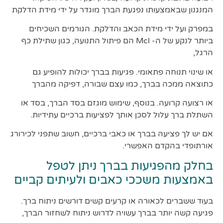
המנגנון שבאמצעותו נפגעת הברך מוגדר על ידי מידת הדלקת
במפרק ועל ידי מידת הכאב והדלקת. הגורמים השכיחים
ביותר לנקע של ה- Mcl הם פיתול התנועה, כגון שתילת כף
הרגל,
או שינוי תנוחה פתאומי. פגיעות בברך יכולות להופיע גם
כתוצאה ממכה בברך, כמו עצם שבורה, דפיקה מהברך
או רצועה קרועה. בנוסף, שימוש מוגזם בסד הברך, בסד או
השתלת ברך עלול לסכן אותך לפציעות ברכיים עתידיות.
אם יש לך פציעה בברך או כאבי ברכיים, חשוב שתפני לכירורג
אורתופדי בהקדם האפשרי.
בחלק מהפגיעות בברך ניתן לטפל
באמצעות משככי כאבים ולעיתים קביים
בעוד ששברים לכאורה או קרעים קשים דורשים ניתוח ברך.
פגיעה קשה יותר בברך עשויה לדרוש ניתוח לשחזור הברך,