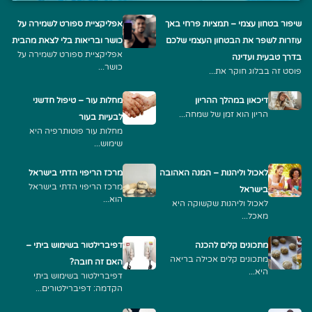
שיפור בטחון עצמי – תמציות פרחי באך
אפליקציית ספורט לשמירה על
עוזרות לשפר את הבטחון העצמי שלכם
כושר ובריאות בלי לצאת מהבית
אפליקציית ספורט לשמירה על
בדרך טבעית ועדינה
כושר...
פוסט זה בבלוג חוקר את...
דיכאון במהלך ההריון
מחלות עור – טיפול חדשני
הריון הוא זמן של שמחה...
לבעיות בעור
מחלות עור פוטותרפיה היא
שימוש...
לאכול וליהנות – המנה האהובה
מרכז הריפוי הדתי בישראל
מרכז הריפוי הדתי בישראל
בישראל
הוא...
לאכול וליהנות שקשוקה היא
מאכל...
מתכונים קלים להכנה
דפיברילטור בשימוש ביתי –
מתכונים קלים אכילה בריאה
האם זה חובה?
היא...
דפיברילטור בשימוש ביתי
הקדמה: דפיברילטורים...