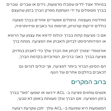
במיוחד אצל ילדים שסבלו מרצועות, גידים או שברים. שברים
בברך מטופלים על ידי השתקת מפרק הברך בזמן שהעצם
מחלימה מעצמה. טיפולים אפשריים אחרים בברך פצועה
כוללים זריקות קורטיזון, תרופות נגד כאבים ופיזיותרפיה,
אם כי פציעות קלות בברך יכולות לרפא את עצמן ועל הרופא
או הפיזיותרפיסט לבדוק ולאבחן את הפציעה. מנתח ברך
אורטופדי יצטרך לבחון את הברך שלך כדי לאבחן במדויק
פציעה בברך. כאבי ברכיים, המרוכזים בקדמת הברך,
הם הסימן הברור ביותר לפציעה, אך יכולים לגרום גם
לכאבים בחלקים אחרים של הגוף.
ברוב המקרים
אנשים שחווים פציעה ב- ACL ירגישו או ישמעו "פופ" בברך
בזמן הפציעה. אם הברך שלך מעוותת באופן לא טבעי,
המשמעות היא שפגעת ב- ACL שלך. יתכן שקרעת רצועה