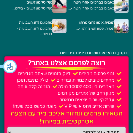
כאבים בברכיים אחרי ריצה
נעלי סלומון לנשים
כאבים בברכיים אחרי ריצה -...
נעלי סלומון לנשים - בילינו...
תוכנית אימון לחצי מרתון
מתכונים לחג השבועות
תכנית אימון חצי מרתון -...
מתכונים לחג השבועות -
ברצוני...
תקנון, תנאי שימוש ומדיניות פרטיות
רוצה לפרסם אצלנו באתר?
זמני פרסום מהירים
דיוק בזמנים שאתם מגדירים
מחירים טובים לכמויות ובודדים
כולל כתיבת תוכן
מאמרים בין 400 ל1000 מילה
הזמנה קלה ונוחה
מגוון רחב של אתרים מקודמים
עד 2 קישורים יוצאים ממאמר
שירות אדיב ויחס אישי VIP
מענה כמעט בכל שעה!
השאירו פרטים ונחזור אליכם מיד עם הצעה
אטרקטיבית במיוחד!