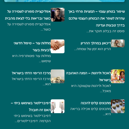
שיפור בטחון עצמי – תמציות פרחי באך
אפליקציית ספורט לשמירה על
עוזרות לשפר את הבטחון העצמי שלכם
כושר ובריאות בלי לצאת מהבית
אפליקציית ספורט לשמירה על
בדרך טבעית ועדינה
כושר...
פוסט זה בבלוג חוקר את...
דיכאון במהלך ההריון
מחלות עור – טיפול חדשני
הריון הוא זמן של שמחה...
לבעיות בעור
מחלות עור פוטותרפיה היא
שימוש...
לאכול וליהנות – המנה האהובה
מרכז הריפוי הדתי בישראל
מרכז הריפוי הדתי בישראל
בישראל
הוא...
לאכול וליהנות שקשוקה היא
מאכל...
מתכונים קלים להכנה
דפיברילטור בשימוש ביתי –
מתכונים קלים אכילה בריאה
האם זה חובה?
היא...
דפיברילטור בשימוש ביתי
הקדמה: דפיברילטורים...