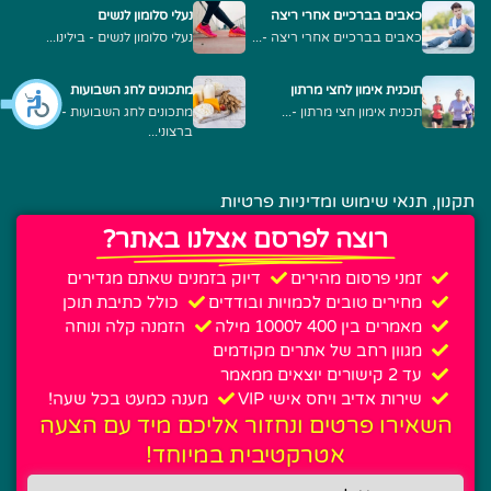
כאבים בברכיים אחרי ריצה
נעלי סלומון לנשים
כאבים בברכיים אחרי ריצה -...
נעלי סלומון לנשים - בילינו...
תוכנית אימון לחצי מרתון
מתכונים לחג השבועות
תכנית אימון חצי מרתון -...
מתכונים לחג השבועות -
ברצוני...
תקנון, תנאי שימוש ומדיניות פרטיות
רוצה לפרסם אצלנו באתר?
זמני פרסום מהירים
דיוק בזמנים שאתם מגדירים
מחירים טובים לכמויות ובודדים
כולל כתיבת תוכן
מאמרים בין 400 ל1000 מילה
הזמנה קלה ונוחה
מגוון רחב של אתרים מקודמים
עד 2 קישורים יוצאים ממאמר
שירות אדיב ויחס אישי VIP
מענה כמעט בכל שעה!
השאירו פרטים ונחזור אליכם מיד עם הצעה
אטרקטיבית במיוחד!