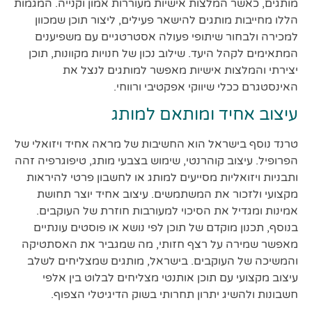
מותגים, כאשר המלצות אישיות מעוררות אמון וקנייה. המגמות
הללו מחייבות מותגים להישאר פעילים, ליצור תוכן שמכוון
למכירה ולבחור שיתופי פעולה אסטרטגיים עם משפיענים
המתאימים לקהל היעד. שילוב נכון של חנויות מקוונות, תוכן
יצירתי והמלצות אישיות מאפשר למותגים לנצל את
האינסטגרם ככלי שיווקי אפקטיבי ורווחי.
עיצוב אחיד ומותאם למותג
טרנד נוסף בישראל הוא החשיבות של מראה אחיד ויזואלי של
הפרופיל. עיצוב קוהרנטי, שימוש בצבעי מותג, טיפוגרפיה זהה
ותבניות ויזואליות מסייעים למותג או לחשבון פרטי להיראות
מקצועי ולזכור את המשתמשים. עיצוב אחיד יוצר תחושת
אמינות ומגדיל את הסיכוי למעורבות חוזרת של העוקבים.
בנוסף, תכנון מוקדם של תוכן לפי נושא או פוסטים עונתיים
מאפשר שמירה על רצף חזותי, מה שמגביר את האסתטיקה
והמשיכה של העוקבים. בישראל, מותגים שמצליחים לשלב
עיצוב מקצועי עם תוכן אותנטי מצליחים לבלוט בין אלפי
חשבונות ולהשיג יתרון תחרותי בשוק הדיגיטלי הצפוף.