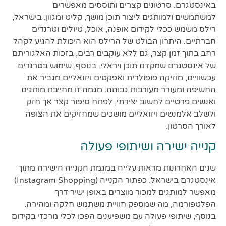
באינסטגרם. סרטונים קצרים ותוססים מאפשרים
למשתמשים ולמותגים ליצור תוכן מושך, קליט ומגוון. בישראל,
רילס משמש ככלי לקידום אופנה, אוכל, טיולים וטרנדים
חברתיים. היתרון הבולט של הרילס הוא היכולת להגיע לקהל
רחב בתוך זמן קצר, גם ללא עוקבים רבים, בזכות האלגוריתם
של אינסטגרם שמקדם תוכן ויראלי. בנוסף, שימוש בטרנדים
עכשוויים, מוזיקה פופולרית ואפקטים ויזואליים מגביר את
החשיפה ומעורר מעורבות גבוהה. מגמה זו מחייבת מותגים
ואנשים פרטיים לחשוב יצירתי, לפתח סיפור קצר אך חזק
ולשלב אלמנטים ויזואליים מושכים שמחזיקים את הצופה
לאורך הסרטון.
קנייה ישירה ושיתופי פעולה
שנים האחרונות מראות עלייה במגמת הקנייה הישירה מתוך
אינסטגרם בישראל. כפתור הקנייה (Instagram Shopping)
מאפשר למותגים למכור מוצרים באופן ישיר דרך
הפלטפורמה, מה שמספק חוויית משתמש חלקה ומהירה.
בנוסף, שיתופי פעולה עם משפיענים הפכו לכלי מרכזי בקידום