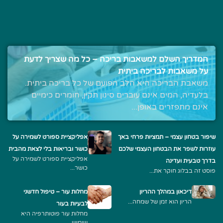
המדריך השלם למשאבות בריכה – כל מה שצריך לדעת
על משאבות לבריכה ביתית
משאבת הבריכה היא הלב הפועם של כל בריכה ביתית.
בלעדיה, המים אינם עוברים סינון תקין, חומרים כימיים
אינם מתפזרים באופן...
שיפור בטחון עצמי – תמציות פרחי באך
אפליקציית ספורט לשמירה על
עוזרות לשפר את הבטחון העצמי שלכם
כושר ובריאות בלי לצאת מהבית
אפליקציית ספורט לשמירה על
בדרך טבעית ועדינה
כושר...
פוסט זה בבלוג חוקר את...
דיכאון במהלך ההריון
מחלות עור – טיפול חדשני
הריון הוא זמן של שמחה...
לבעיות בעור
מחלות עור פוטותרפיה היא
שימוש...