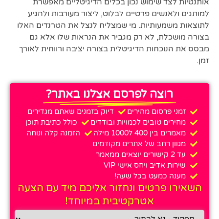
אותנטיות לצד שימוש נכון בכלים הדיגיטליים מאפשרת
למותגים ולאנשים פרטיים לבלוט, ליצור מעורבות ולהגיע
לתוצאות משמעותיות. מי שמצליח לנצל את הטרנדים האלו
בצורה מושכלת, לא רק מגביר את הנראות שלו אלא גם
מבסס את הנוכחות הדיגיטלית בצורה יציבה ורווחית לאורך
זמן.
רוצה לפרסם אצלנו באתר?
זמני פרסום מהירים
דיוק בזמנים שאתם מגדירים
מחירים טובים לכמויות ובודדים
כולל כתיבת תוכן
מאמרים בין 400 ל1000 מילה
הזמנה קלה ונוחה
מגוון רחב של אתרים מקודמים
עד 2 קישורים יוצאים ממאמר
שירות אדיב ויחס אישי VIP
מענה כמעט בכל שעה!
השאירו פרטים ונחזור אליכם מיד עם הצעה
אטרקטיבית במיוחד!